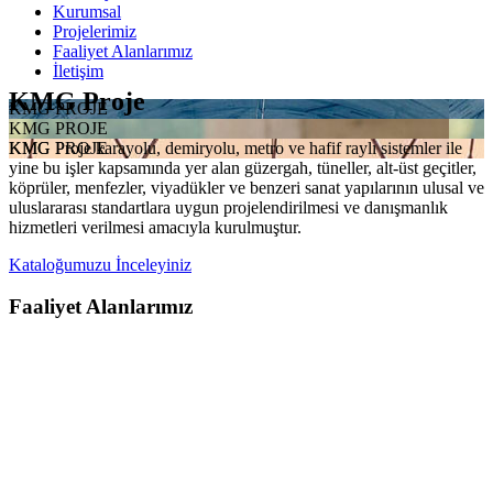
Kurumsal
Projelerimiz
Faaliyet Alanlarımız
İletişim
KMG Proje
KMG PROJE
KMG PROJE
KMG Proje karayolu, demiryolu, metro ve hafif raylı sistemler ile
KMG PROJE
yine bu işler kapsamında yer alan güzergah, tüneller, alt-üst geçitler,
köprüler, menfezler, viyadükler ve benzeri sanat yapılarının ulusal ve
uluslararası standartlara uygun projelendirilmesi ve danışmanlık
hizmetleri verilmesi amacıyla kurulmuştur.
Kataloğumuzu İnceleyiniz
Faaliyet Alanlarımız