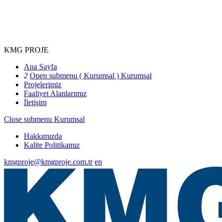
KMG PROJE
Ana Sayfa
2
Open submenu ( Kurumsal )
Kurumsal
Projelerimiz
Faaliyet Alanlarımız
İletişim
Close submenu
Kurumsal
Hakkımızda
Kalite Politikamız
kmgproje@kmgproje.com.tr
en