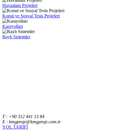
Havaalanı Projeleri
Konut ve Sosyal Tesis Projeleri
Karayolları
Raylı Sistemler
T : +90 312 441 13 84
E : kmgproje@kmgproje.com.tr
YOL TARİFİ