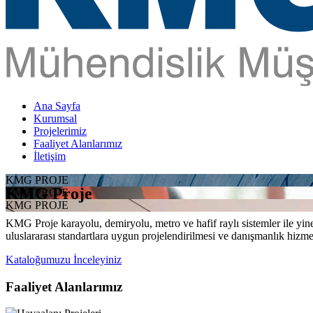
Ana Sayfa
Kurumsal
Projelerimiz
Faaliyet Alanlarımız
İletişim
KMG PROJE
KMG Proje
KMG PROJE
KMG PROJE
KMG Proje karayolu, demiryolu, metro ve hafif raylı sistemler ile yine 
uluslararası standartlara uygun projelendirilmesi ve danışmanlık hizme
Kataloğumuzu İnceleyiniz
Faaliyet Alanlarımız