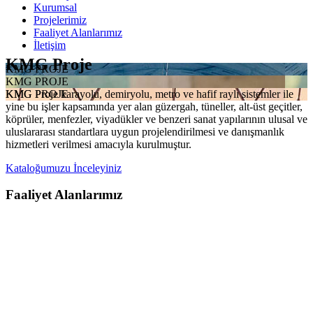
Kurumsal
Projelerimiz
Faaliyet Alanlarımız
İletişim
KMG Proje
KMG PROJE
KMG PROJE
KMG Proje karayolu, demiryolu, metro ve hafif raylı sistemler ile
KMG PROJE
yine bu işler kapsamında yer alan güzergah, tüneller, alt-üst geçitler,
köprüler, menfezler, viyadükler ve benzeri sanat yapılarının ulusal ve
uluslararası standartlara uygun projelendirilmesi ve danışmanlık
hizmetleri verilmesi amacıyla kurulmuştur.
Kataloğumuzu İnceleyiniz
Faaliyet Alanlarımız