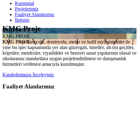
Kurumsal
Projelerimiz
Faaliyet Alanlarımız
İletişim
KMG Proje
KMG PROJE
KMG PROJE
KMG Proje karayolu, demiryolu, metro ve hafif raylı sistemler ile
KMG PROJE
yine bu işler kapsamında yer alan güzergah, tüneller, alt-üst geçitler,
köprüler, menfezler, viyadükler ve benzeri sanat yapılarının ulusal ve
uluslararası standartlara uygun projelendirilmesi ve danışmanlık
hizmetleri verilmesi amacıyla kurulmuştur.
Kataloğumuzu İnceleyiniz
Faaliyet Alanlarımız