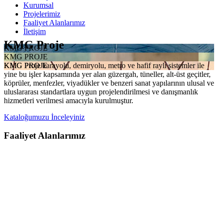
Kurumsal
Projelerimiz
Faaliyet Alanlarımız
İletişim
KMG Proje
KMG PROJE
KMG PROJE
KMG Proje karayolu, demiryolu, metro ve hafif raylı sistemler ile
KMG PROJE
yine bu işler kapsamında yer alan güzergah, tüneller, alt-üst geçitler,
köprüler, menfezler, viyadükler ve benzeri sanat yapılarının ulusal ve
uluslararası standartlara uygun projelendirilmesi ve danışmanlık
hizmetleri verilmesi amacıyla kurulmuştur.
Kataloğumuzu İnceleyiniz
Faaliyet Alanlarımız