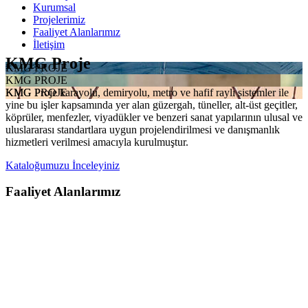
Kurumsal
Projelerimiz
Faaliyet Alanlarımız
İletişim
KMG Proje
KMG PROJE
KMG PROJE
KMG Proje karayolu, demiryolu, metro ve hafif raylı sistemler ile
KMG PROJE
yine bu işler kapsamında yer alan güzergah, tüneller, alt-üst geçitler,
köprüler, menfezler, viyadükler ve benzeri sanat yapılarının ulusal ve
uluslararası standartlara uygun projelendirilmesi ve danışmanlık
hizmetleri verilmesi amacıyla kurulmuştur.
Kataloğumuzu İnceleyiniz
Faaliyet Alanlarımız