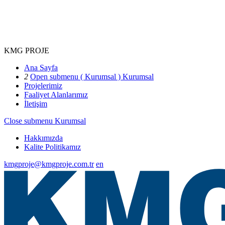
KMG PROJE
Ana Sayfa
2
Open submenu ( Kurumsal )
Kurumsal
Projelerimiz
Faaliyet Alanlarımız
İletişim
Close submenu
Kurumsal
Hakkımızda
Kalite Politikamız
kmgproje@kmgproje.com.tr
en