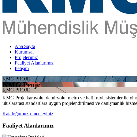
Ana Sayfa
Kurumsal
Projelerimiz
Faaliyet Alanlarımız
İletişim
KMG PROJE
KMG Proje
KMG PROJE
KMG PROJE
KMG Proje karayolu, demiryolu, metro ve hafif raylı sistemler ile yine 
uluslararası standartlara uygun projelendirilmesi ve danışmanlık hizme
Kataloğumuzu İnceleyiniz
Faaliyet Alanlarımız