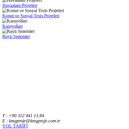
Havaalanı Projeleri
Konut ve Sosyal Tesis Projeleri
Karayolları
Raylı Sistemler
T : +90 312 441 13 84
E : kmgproje@kmgproje.com.tr
YOL TARİFİ