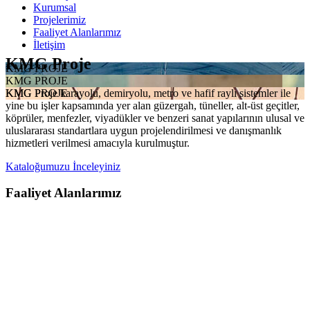
Kurumsal
Projelerimiz
Faaliyet Alanlarımız
İletişim
KMG Proje
KMG PROJE
KMG PROJE
KMG Proje karayolu, demiryolu, metro ve hafif raylı sistemler ile
KMG PROJE
yine bu işler kapsamında yer alan güzergah, tüneller, alt-üst geçitler,
köprüler, menfezler, viyadükler ve benzeri sanat yapılarının ulusal ve
uluslararası standartlara uygun projelendirilmesi ve danışmanlık
hizmetleri verilmesi amacıyla kurulmuştur.
Kataloğumuzu İnceleyiniz
Faaliyet Alanlarımız