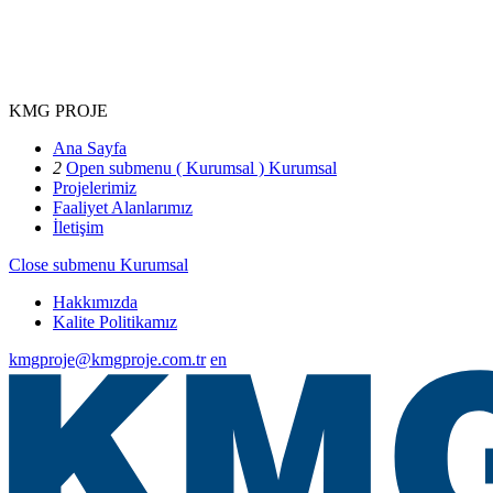
KMG PROJE
Ana Sayfa
2
Open submenu ( Kurumsal )
Kurumsal
Projelerimiz
Faaliyet Alanlarımız
İletişim
Close submenu
Kurumsal
Hakkımızda
Kalite Politikamız
kmgproje@kmgproje.com.tr
en