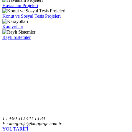
Havaalanı Projeleri
Konut ve Sosyal Tesis Projeleri
Karayolları
Raylı Sistemler
T : +90 312 441 13 84
E : kmgproje@kmgproje.com.tr
YOL TARİFİ