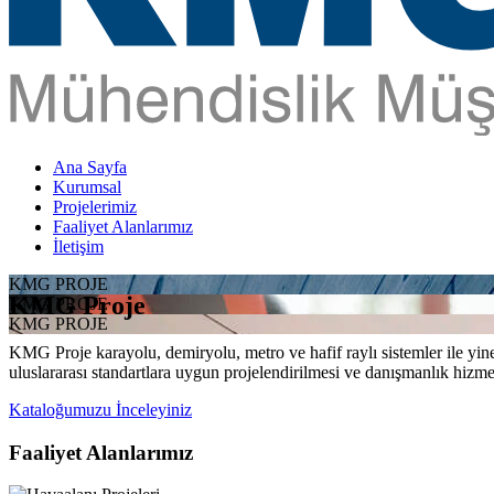
Ana Sayfa
Kurumsal
Projelerimiz
Faaliyet Alanlarımız
İletişim
KMG PROJE
KMG Proje
KMG PROJE
KMG PROJE
KMG Proje karayolu, demiryolu, metro ve hafif raylı sistemler ile yine 
uluslararası standartlara uygun projelendirilmesi ve danışmanlık hizme
Kataloğumuzu İnceleyiniz
Faaliyet Alanlarımız