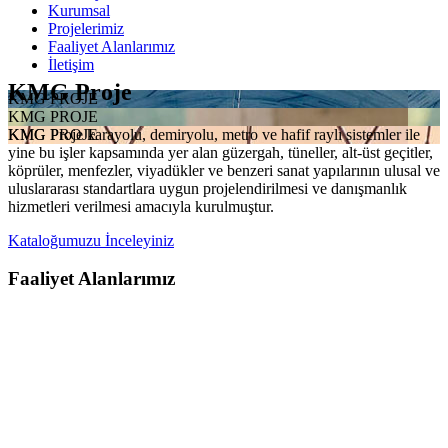
Kurumsal
Projelerimiz
Faaliyet Alanlarımız
İletişim
KMG Proje
KMG PROJE
KMG PROJE
KMG Proje karayolu, demiryolu, metro ve hafif raylı sistemler ile
KMG PROJE
yine bu işler kapsamında yer alan güzergah, tüneller, alt-üst geçitler,
köprüler, menfezler, viyadükler ve benzeri sanat yapılarının ulusal ve
uluslararası standartlara uygun projelendirilmesi ve danışmanlık
hizmetleri verilmesi amacıyla kurulmuştur.
Kataloğumuzu İnceleyiniz
Faaliyet Alanlarımız