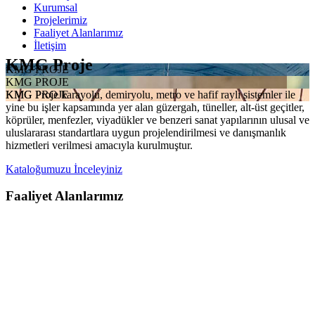
Kurumsal
Projelerimiz
Faaliyet Alanlarımız
İletişim
KMG Proje
KMG PROJE
KMG PROJE
KMG Proje karayolu, demiryolu, metro ve hafif raylı sistemler ile
KMG PROJE
yine bu işler kapsamında yer alan güzergah, tüneller, alt-üst geçitler,
köprüler, menfezler, viyadükler ve benzeri sanat yapılarının ulusal ve
uluslararası standartlara uygun projelendirilmesi ve danışmanlık
hizmetleri verilmesi amacıyla kurulmuştur.
Kataloğumuzu İnceleyiniz
Faaliyet Alanlarımız