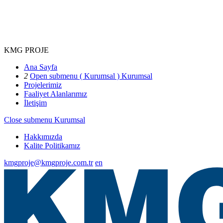
KMG PROJE
Ana Sayfa
2
Open submenu ( Kurumsal )
Kurumsal
Projelerimiz
Faaliyet Alanlarımız
İletişim
Close submenu
Kurumsal
Hakkımızda
Kalite Politikamız
kmgproje@kmgproje.com.tr
en