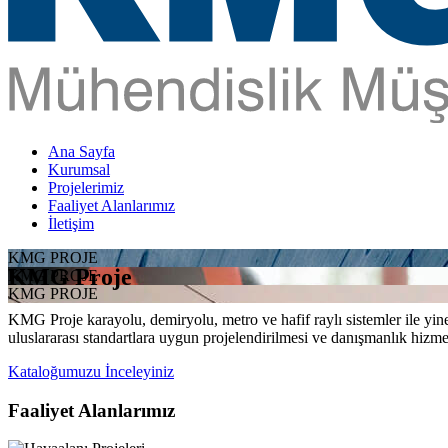
Ana Sayfa
Kurumsal
Projelerimiz
Faaliyet Alanlarımız
İletişim
KMG PROJE
KMG Proje
KMG PROJE
KMG PROJE
KMG Proje karayolu, demiryolu, metro ve hafif raylı sistemler ile yine 
uluslararası standartlara uygun projelendirilmesi ve danışmanlık hizme
Kataloğumuzu İnceleyiniz
Faaliyet Alanlarımız