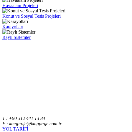
Havaalanı Projeleri
Konut ve Sosyal Tesis Projeleri
Karayolları
Raylı Sistemler
T : +90 312 441 13 84
E : kmgproje@kmgproje.com.tr
YOL TARİFİ