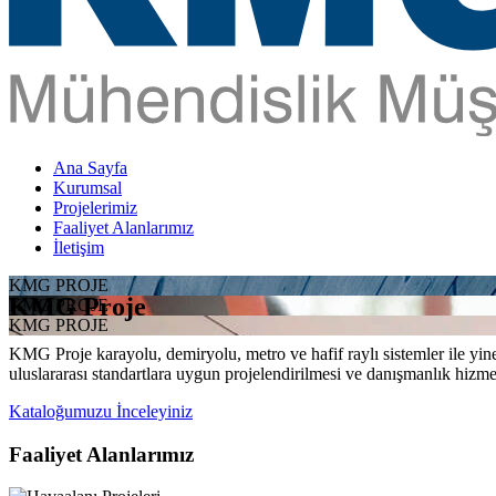
Ana Sayfa
Kurumsal
Projelerimiz
Faaliyet Alanlarımız
İletişim
KMG PROJE
KMG Proje
KMG PROJE
KMG PROJE
KMG Proje karayolu, demiryolu, metro ve hafif raylı sistemler ile yine 
uluslararası standartlara uygun projelendirilmesi ve danışmanlık hizme
Kataloğumuzu İnceleyiniz
Faaliyet Alanlarımız