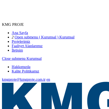
KMG PROJE
Ana Sayfa
2
Open submenu ( Kurumsal )
Kurumsal
Projelerimiz
Faaliyet Alanlarımız
İletişim
Close submenu
Kurumsal
Hakkımızda
Kalite Politikamız
kmgproje@kmgproje.com.tr
en