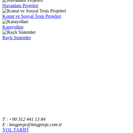
Havaalanı Projeleri
Konut ve Sosyal Tesis Projeleri
Karayolları
Raylı Sistemler
T : +90 312 441 13 84
E : kmgproje@kmgproje.com.tr
YOL TARİFİ