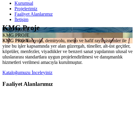
Kurumsal
Projelerimiz
Faaliyet Alanlarımız
İletişim
KMG Proje
KMG PROJE
KMG PROJE
KMG Proje karayolu, demiryolu, metro ve hafif raylı sistemler ile
KMG PROJE
yine bu işler kapsamında yer alan güzergah, tüneller, alt-üst geçitler,
köprüler, menfezler, viyadükler ve benzeri sanat yapılarının ulusal ve
uluslararası standartlara uygun projelendirilmesi ve danışmanlık
hizmetleri verilmesi amacıyla kurulmuştur.
Kataloğumuzu İnceleyiniz
Faaliyet Alanlarımız