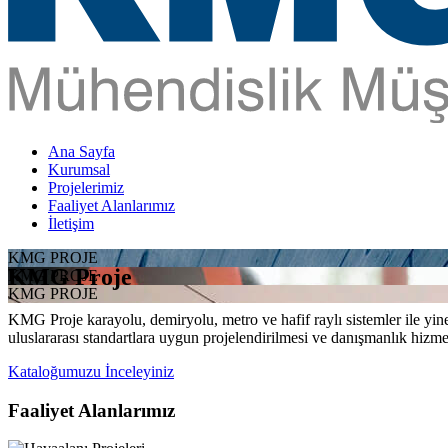
Ana Sayfa
Kurumsal
Projelerimiz
Faaliyet Alanlarımız
İletişim
KMG PROJE
KMG Proje
KMG PROJE
KMG PROJE
KMG Proje karayolu, demiryolu, metro ve hafif raylı sistemler ile yine 
uluslararası standartlara uygun projelendirilmesi ve danışmanlık hizme
Kataloğumuzu İnceleyiniz
Faaliyet Alanlarımız