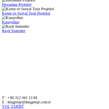
Havaalanı Projeleri
Konut ve Sosyal Tesis Projeleri
Karayolları
Raylı Sistemler
T : +90 312 441 13 84
E : kmgproje@kmgproje.com.tr
YOL TARİFİ