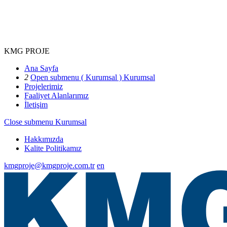
KMG PROJE
Ana Sayfa
2
Open submenu ( Kurumsal )
Kurumsal
Projelerimiz
Faaliyet Alanlarımız
İletişim
Close submenu
Kurumsal
Hakkımızda
Kalite Politikamız
kmgproje@kmgproje.com.tr
en