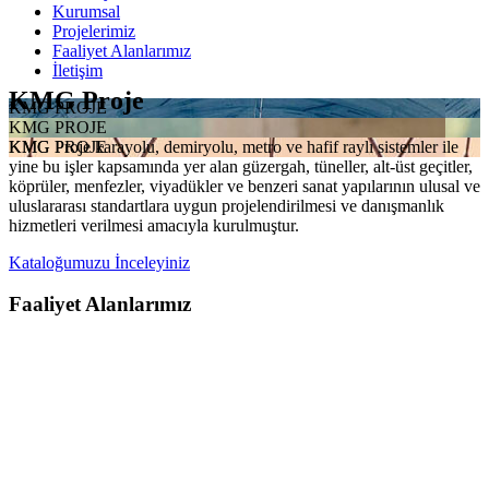
Kurumsal
Projelerimiz
Faaliyet Alanlarımız
İletişim
KMG Proje
KMG PROJE
KMG PROJE
KMG Proje karayolu, demiryolu, metro ve hafif raylı sistemler ile
KMG PROJE
yine bu işler kapsamında yer alan güzergah, tüneller, alt-üst geçitler,
köprüler, menfezler, viyadükler ve benzeri sanat yapılarının ulusal ve
uluslararası standartlara uygun projelendirilmesi ve danışmanlık
hizmetleri verilmesi amacıyla kurulmuştur.
Kataloğumuzu İnceleyiniz
Faaliyet Alanlarımız