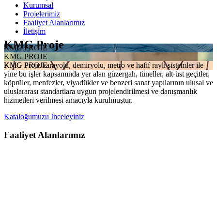
Kurumsal
Projelerimiz
Faaliyet Alanlarımız
İletişim
KMG Proje
KMG PROJE
KMG PROJE
KMG Proje karayolu, demiryolu, metro ve hafif raylı sistemler ile
KMG PROJE
yine bu işler kapsamında yer alan güzergah, tüneller, alt-üst geçitler,
köprüler, menfezler, viyadükler ve benzeri sanat yapılarının ulusal ve
uluslararası standartlara uygun projelendirilmesi ve danışmanlık
hizmetleri verilmesi amacıyla kurulmuştur.
Kataloğumuzu İnceleyiniz
Faaliyet Alanlarımız