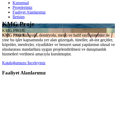
Kurumsal
Projelerimiz
Faaliyet Alanlarımız
İletişim
KMG Proje
KMG PROJE
KMG PROJE
KMG Proje karayolu, demiryolu, metro ve hafif raylı sistemler ile
KMG PROJE
yine bu işler kapsamında yer alan güzergah, tüneller, alt-üst geçitler,
köprüler, menfezler, viyadükler ve benzeri sanat yapılarının ulusal ve
uluslararası standartlara uygun projelendirilmesi ve danışmanlık
hizmetleri verilmesi amacıyla kurulmuştur.
Kataloğumuzu İnceleyiniz
Faaliyet Alanlarımız