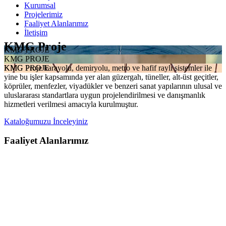
Kurumsal
Projelerimiz
Faaliyet Alanlarımız
İletişim
KMG Proje
KMG PROJE
KMG PROJE
KMG Proje karayolu, demiryolu, metro ve hafif raylı sistemler ile
KMG PROJE
yine bu işler kapsamında yer alan güzergah, tüneller, alt-üst geçitler,
köprüler, menfezler, viyadükler ve benzeri sanat yapılarının ulusal ve
uluslararası standartlara uygun projelendirilmesi ve danışmanlık
hizmetleri verilmesi amacıyla kurulmuştur.
Kataloğumuzu İnceleyiniz
Faaliyet Alanlarımız