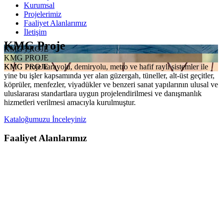
Kurumsal
Projelerimiz
Faaliyet Alanlarımız
İletişim
KMG Proje
KMG PROJE
KMG PROJE
KMG Proje karayolu, demiryolu, metro ve hafif raylı sistemler ile
KMG PROJE
yine bu işler kapsamında yer alan güzergah, tüneller, alt-üst geçitler,
köprüler, menfezler, viyadükler ve benzeri sanat yapılarının ulusal ve
uluslararası standartlara uygun projelendirilmesi ve danışmanlık
hizmetleri verilmesi amacıyla kurulmuştur.
Kataloğumuzu İnceleyiniz
Faaliyet Alanlarımız