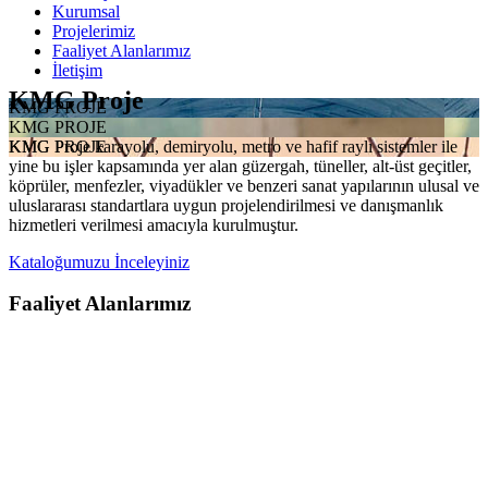
Kurumsal
Projelerimiz
Faaliyet Alanlarımız
İletişim
KMG Proje
KMG PROJE
KMG PROJE
KMG Proje karayolu, demiryolu, metro ve hafif raylı sistemler ile
KMG PROJE
yine bu işler kapsamında yer alan güzergah, tüneller, alt-üst geçitler,
köprüler, menfezler, viyadükler ve benzeri sanat yapılarının ulusal ve
uluslararası standartlara uygun projelendirilmesi ve danışmanlık
hizmetleri verilmesi amacıyla kurulmuştur.
Kataloğumuzu İnceleyiniz
Faaliyet Alanlarımız