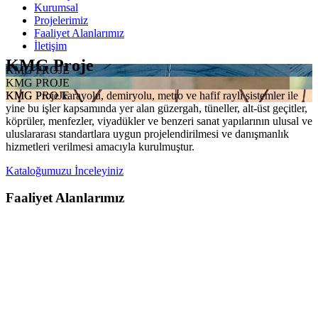
Kurumsal
Projelerimiz
Faaliyet Alanlarımız
İletişim
KMG Proje
KMG PROJE
KMG PROJE
KMG Proje karayolu, demiryolu, metro ve hafif raylı sistemler ile
KMG PROJE
yine bu işler kapsamında yer alan güzergah, tüneller, alt-üst geçitler,
köprüler, menfezler, viyadükler ve benzeri sanat yapılarının ulusal ve
uluslararası standartlara uygun projelendirilmesi ve danışmanlık
hizmetleri verilmesi amacıyla kurulmuştur.
Kataloğumuzu İnceleyiniz
Faaliyet Alanlarımız