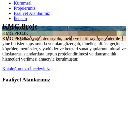
Kurumsal
Projelerimiz
Faaliyet Alanlarımız
İletişim
KMG Proje
KMG PROJE
KMG PROJE
KMG Proje karayolu, demiryolu, metro ve hafif raylı sistemler ile
KMG PROJE
yine bu işler kapsamında yer alan güzergah, tüneller, alt-üst geçitler,
köprüler, menfezler, viyadükler ve benzeri sanat yapılarının ulusal ve
uluslararası standartlara uygun projelendirilmesi ve danışmanlık
hizmetleri verilmesi amacıyla kurulmuştur.
Kataloğumuzu İnceleyiniz
Faaliyet Alanlarımız