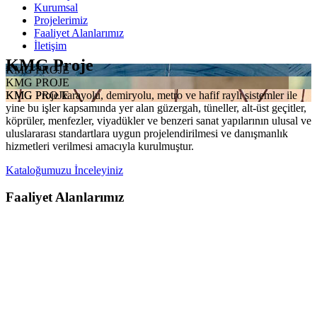
Kurumsal
Projelerimiz
Faaliyet Alanlarımız
İletişim
KMG Proje
KMG PROJE
KMG PROJE
KMG Proje karayolu, demiryolu, metro ve hafif raylı sistemler ile
KMG PROJE
yine bu işler kapsamında yer alan güzergah, tüneller, alt-üst geçitler,
köprüler, menfezler, viyadükler ve benzeri sanat yapılarının ulusal ve
uluslararası standartlara uygun projelendirilmesi ve danışmanlık
hizmetleri verilmesi amacıyla kurulmuştur.
Kataloğumuzu İnceleyiniz
Faaliyet Alanlarımız