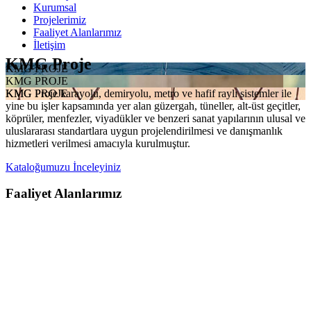
Kurumsal
Projelerimiz
Faaliyet Alanlarımız
İletişim
KMG Proje
KMG PROJE
KMG PROJE
KMG Proje karayolu, demiryolu, metro ve hafif raylı sistemler ile
KMG PROJE
yine bu işler kapsamında yer alan güzergah, tüneller, alt-üst geçitler,
köprüler, menfezler, viyadükler ve benzeri sanat yapılarının ulusal ve
uluslararası standartlara uygun projelendirilmesi ve danışmanlık
hizmetleri verilmesi amacıyla kurulmuştur.
Kataloğumuzu İnceleyiniz
Faaliyet Alanlarımız