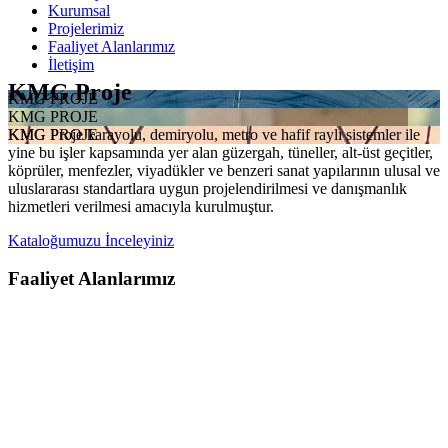
Kurumsal
Projelerimiz
Faaliyet Alanlarımız
İletişim
KMG Proje
KMG PROJE
KMG PROJE
KMG Proje karayolu, demiryolu, metro ve hafif raylı sistemler ile
KMG PROJE
yine bu işler kapsamında yer alan güzergah, tüneller, alt-üst geçitler,
köprüler, menfezler, viyadükler ve benzeri sanat yapılarının ulusal ve
uluslararası standartlara uygun projelendirilmesi ve danışmanlık
hizmetleri verilmesi amacıyla kurulmuştur.
Kataloğumuzu İnceleyiniz
Faaliyet Alanlarımız