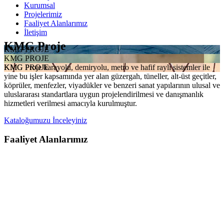
Kurumsal
Projelerimiz
Faaliyet Alanlarımız
İletişim
KMG Proje
KMG PROJE
KMG PROJE
KMG Proje karayolu, demiryolu, metro ve hafif raylı sistemler ile
KMG PROJE
yine bu işler kapsamında yer alan güzergah, tüneller, alt-üst geçitler,
köprüler, menfezler, viyadükler ve benzeri sanat yapılarının ulusal ve
uluslararası standartlara uygun projelendirilmesi ve danışmanlık
hizmetleri verilmesi amacıyla kurulmuştur.
Kataloğumuzu İnceleyiniz
Faaliyet Alanlarımız