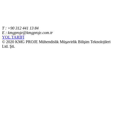
T : +90 312 441 13 84
E : kmgproje@kmgproje.com.tr
YOL TARİFİ
© 2020 KMG PROJE Mühendislik Müşavirlik Bilişim Teknolojileri
Ltd. Şti.