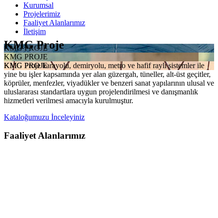
Kurumsal
Projelerimiz
Faaliyet Alanlarımız
İletişim
KMG Proje
KMG PROJE
KMG PROJE
KMG Proje karayolu, demiryolu, metro ve hafif raylı sistemler ile
KMG PROJE
yine bu işler kapsamında yer alan güzergah, tüneller, alt-üst geçitler,
köprüler, menfezler, viyadükler ve benzeri sanat yapılarının ulusal ve
uluslararası standartlara uygun projelendirilmesi ve danışmanlık
hizmetleri verilmesi amacıyla kurulmuştur.
Kataloğumuzu İnceleyiniz
Faaliyet Alanlarımız