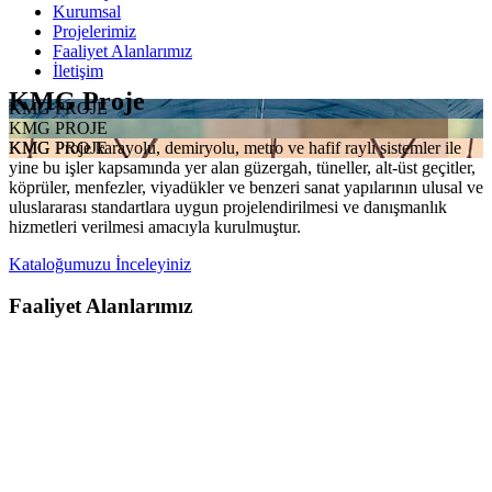
Kurumsal
Projelerimiz
Faaliyet Alanlarımız
İletişim
KMG Proje
KMG PROJE
KMG PROJE
KMG Proje karayolu, demiryolu, metro ve hafif raylı sistemler ile
KMG PROJE
yine bu işler kapsamında yer alan güzergah, tüneller, alt-üst geçitler,
köprüler, menfezler, viyadükler ve benzeri sanat yapılarının ulusal ve
uluslararası standartlara uygun projelendirilmesi ve danışmanlık
hizmetleri verilmesi amacıyla kurulmuştur.
Kataloğumuzu İnceleyiniz
Faaliyet Alanlarımız