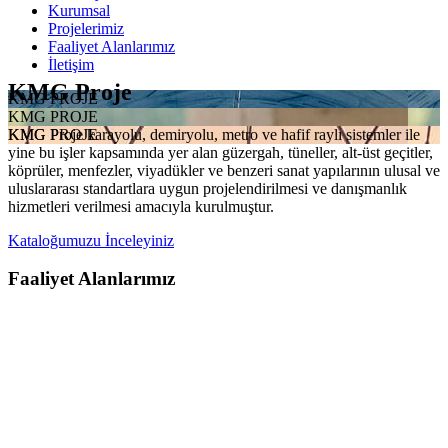
Kurumsal
Projelerimiz
Faaliyet Alanlarımız
İletişim
KMG Proje
KMG PROJE
KMG PROJE
KMG Proje karayolu, demiryolu, metro ve hafif raylı sistemler ile
KMG PROJE
yine bu işler kapsamında yer alan güzergah, tüneller, alt-üst geçitler,
köprüler, menfezler, viyadükler ve benzeri sanat yapılarının ulusal ve
uluslararası standartlara uygun projelendirilmesi ve danışmanlık
hizmetleri verilmesi amacıyla kurulmuştur.
Kataloğumuzu İnceleyiniz
Faaliyet Alanlarımız