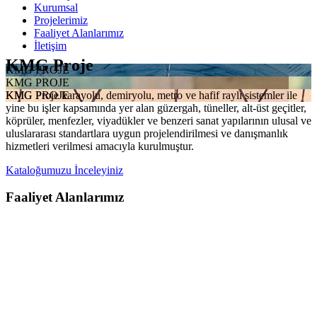
Kurumsal
Projelerimiz
Faaliyet Alanlarımız
İletişim
KMG Proje
KMG PROJE
KMG PROJE
KMG Proje karayolu, demiryolu, metro ve hafif raylı sistemler ile
KMG PROJE
yine bu işler kapsamında yer alan güzergah, tüneller, alt-üst geçitler,
köprüler, menfezler, viyadükler ve benzeri sanat yapılarının ulusal ve
uluslararası standartlara uygun projelendirilmesi ve danışmanlık
hizmetleri verilmesi amacıyla kurulmuştur.
Kataloğumuzu İnceleyiniz
Faaliyet Alanlarımız