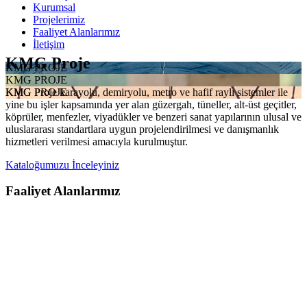
Kurumsal
Projelerimiz
Faaliyet Alanlarımız
İletişim
KMG Proje
KMG PROJE
KMG PROJE
KMG Proje karayolu, demiryolu, metro ve hafif raylı sistemler ile
KMG PROJE
yine bu işler kapsamında yer alan güzergah, tüneller, alt-üst geçitler,
köprüler, menfezler, viyadükler ve benzeri sanat yapılarının ulusal ve
uluslararası standartlara uygun projelendirilmesi ve danışmanlık
hizmetleri verilmesi amacıyla kurulmuştur.
Kataloğumuzu İnceleyiniz
Faaliyet Alanlarımız