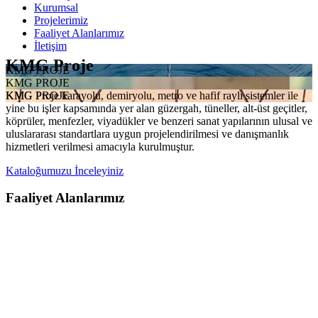
Kurumsal
Projelerimiz
Faaliyet Alanlarımız
İletişim
KMG Proje
KMG PROJE
KMG PROJE
KMG Proje karayolu, demiryolu, metro ve hafif raylı sistemler ile
KMG PROJE
yine bu işler kapsamında yer alan güzergah, tüneller, alt-üst geçitler,
köprüler, menfezler, viyadükler ve benzeri sanat yapılarının ulusal ve
uluslararası standartlara uygun projelendirilmesi ve danışmanlık
hizmetleri verilmesi amacıyla kurulmuştur.
Kataloğumuzu İnceleyiniz
Faaliyet Alanlarımız