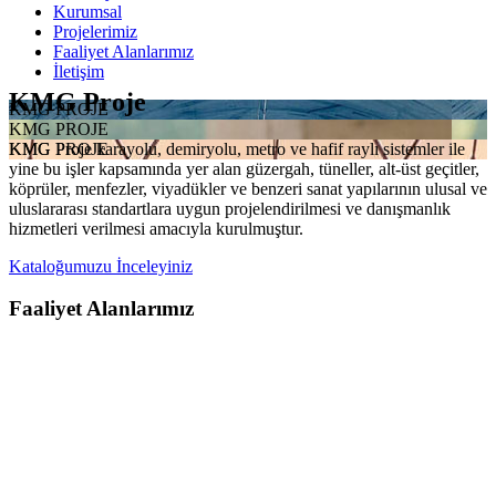
Kurumsal
Projelerimiz
Faaliyet Alanlarımız
İletişim
KMG Proje
KMG PROJE
KMG PROJE
KMG Proje karayolu, demiryolu, metro ve hafif raylı sistemler ile
KMG PROJE
yine bu işler kapsamında yer alan güzergah, tüneller, alt-üst geçitler,
köprüler, menfezler, viyadükler ve benzeri sanat yapılarının ulusal ve
uluslararası standartlara uygun projelendirilmesi ve danışmanlık
hizmetleri verilmesi amacıyla kurulmuştur.
Kataloğumuzu İnceleyiniz
Faaliyet Alanlarımız