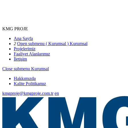
KMG PROJE
Ana Sayfa
2
Open submenu ( Kurumsal )
Kurumsal
Projelerimiz
Faaliyet Alanlarımız
İletişim
Close submenu
Kurumsal
Hakkımızda
Kalite Politikamız
kmgproje@kmgproje.com.tr
en