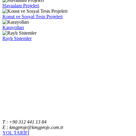
Havaalanı Projeleri
Konut ve Sosyal Tesis Projeleri
Karayolları
Raylı Sistemler
T : +90 312 441 13 84
E : kmgproje@kmgproje.com.tr
YOL TARİFİ