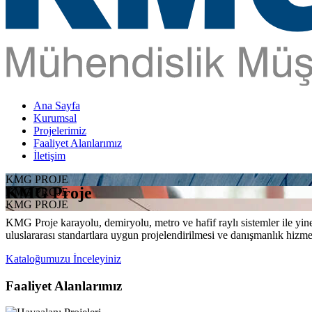
Ana Sayfa
Kurumsal
Projelerimiz
Faaliyet Alanlarımız
İletişim
KMG PROJE
KMG Proje
KMG PROJE
KMG PROJE
KMG Proje karayolu, demiryolu, metro ve hafif raylı sistemler ile yine 
uluslararası standartlara uygun projelendirilmesi ve danışmanlık hizme
Kataloğumuzu İnceleyiniz
Faaliyet Alanlarımız