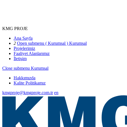
KMG PROJE
Ana Sayfa
2
Open submenu ( Kurumsal )
Kurumsal
Projelerimiz
Faaliyet Alanlarımız
İletişim
Close submenu
Kurumsal
Hakkımızda
Kalite Politikamız
kmgproje@kmgproje.com.tr
en