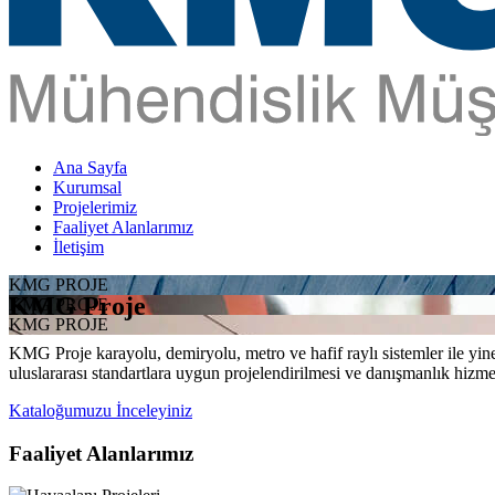
Ana Sayfa
Kurumsal
Projelerimiz
Faaliyet Alanlarımız
İletişim
KMG PROJE
KMG Proje
KMG PROJE
KMG PROJE
KMG Proje karayolu, demiryolu, metro ve hafif raylı sistemler ile yine 
uluslararası standartlara uygun projelendirilmesi ve danışmanlık hizme
Kataloğumuzu İnceleyiniz
Faaliyet Alanlarımız