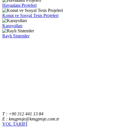
Havaalanı Projeleri
Konut ve Sosyal Tesis Projeleri
Karayolları
Raylı Sistemler
T : +90 312 441 13 84
E : kmgproje@kmgproje.com.tr
YOL TARİFİ