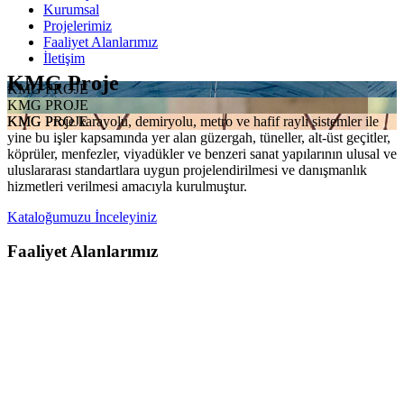
Kurumsal
Projelerimiz
Faaliyet Alanlarımız
İletişim
KMG Proje
KMG PROJE
KMG PROJE
KMG Proje karayolu, demiryolu, metro ve hafif raylı sistemler ile
KMG PROJE
yine bu işler kapsamında yer alan güzergah, tüneller, alt-üst geçitler,
köprüler, menfezler, viyadükler ve benzeri sanat yapılarının ulusal ve
uluslararası standartlara uygun projelendirilmesi ve danışmanlık
hizmetleri verilmesi amacıyla kurulmuştur.
Kataloğumuzu İnceleyiniz
Faaliyet Alanlarımız