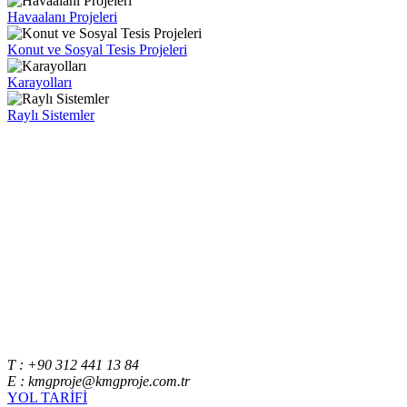
Havaalanı Projeleri
Konut ve Sosyal Tesis Projeleri
Karayolları
Raylı Sistemler
T : +90 312 441 13 84
E : kmgproje@kmgproje.com.tr
YOL TARİFİ