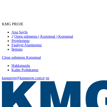
KMG PROJE
Ana Sayfa
2
Open submenu ( Kurumsal )
Kurumsal
Projelerimiz
Faaliyet Alanlarımız
İletişim
Close submenu
Kurumsal
Hakkımızda
Kalite Politikamız
kmgproje@kmgproje.com.tr
en