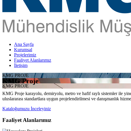
Ana Sayfa
Kurumsal
Projelerimiz
Faaliyet Alanlarımız
İletişim
KMG PROJE
KMG Proje
KMG PROJE
KMG PROJE
KMG Proje karayolu, demiryolu, metro ve hafif raylı sistemler ile yine 
uluslararası standartlara uygun projelendirilmesi ve danışmanlık hizme
Kataloğumuzu İnceleyiniz
Faaliyet Alanlarımız