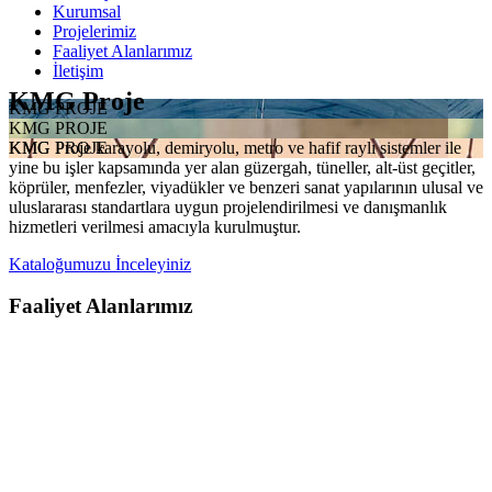
Kurumsal
Projelerimiz
Faaliyet Alanlarımız
İletişim
KMG Proje
KMG PROJE
KMG PROJE
KMG Proje karayolu, demiryolu, metro ve hafif raylı sistemler ile
KMG PROJE
yine bu işler kapsamında yer alan güzergah, tüneller, alt-üst geçitler,
köprüler, menfezler, viyadükler ve benzeri sanat yapılarının ulusal ve
uluslararası standartlara uygun projelendirilmesi ve danışmanlık
hizmetleri verilmesi amacıyla kurulmuştur.
Kataloğumuzu İnceleyiniz
Faaliyet Alanlarımız