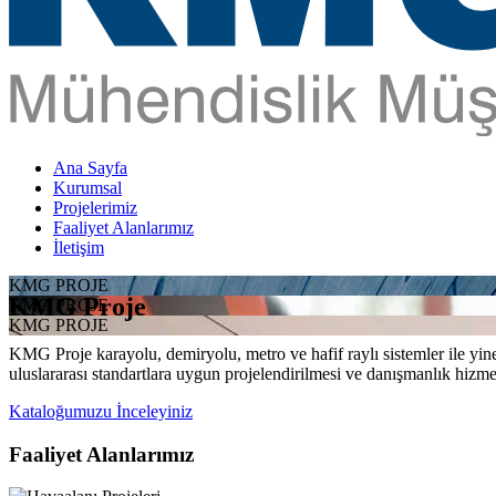
Ana Sayfa
Kurumsal
Projelerimiz
Faaliyet Alanlarımız
İletişim
KMG PROJE
KMG Proje
KMG PROJE
KMG PROJE
KMG Proje karayolu, demiryolu, metro ve hafif raylı sistemler ile yine 
uluslararası standartlara uygun projelendirilmesi ve danışmanlık hizme
Kataloğumuzu İnceleyiniz
Faaliyet Alanlarımız