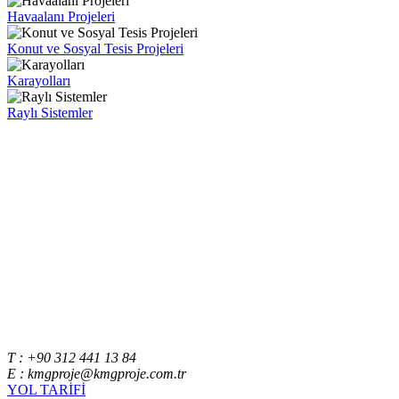
Havaalanı Projeleri
Konut ve Sosyal Tesis Projeleri
Karayolları
Raylı Sistemler
T : +90 312 441 13 84
E : kmgproje@kmgproje.com.tr
YOL TARİFİ