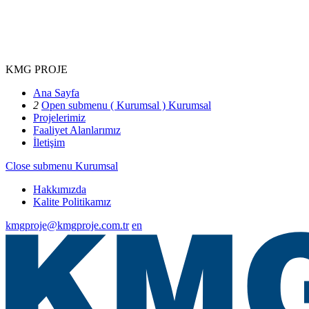
KMG PROJE
Ana Sayfa
2
Open submenu ( Kurumsal )
Kurumsal
Projelerimiz
Faaliyet Alanlarımız
İletişim
Close submenu
Kurumsal
Hakkımızda
Kalite Politikamız
kmgproje@kmgproje.com.tr
en