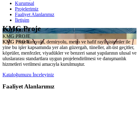
Kurumsal
Projelerimiz
Faaliyet Alanlarımız
İletişim
KMG Proje
KMG PROJE
KMG PROJE
KMG Proje karayolu, demiryolu, metro ve hafif raylı sistemler ile
KMG PROJE
yine bu işler kapsamında yer alan güzergah, tüneller, alt-üst geçitler,
köprüler, menfezler, viyadükler ve benzeri sanat yapılarının ulusal ve
uluslararası standartlara uygun projelendirilmesi ve danışmanlık
hizmetleri verilmesi amacıyla kurulmuştur.
Kataloğumuzu İnceleyiniz
Faaliyet Alanlarımız