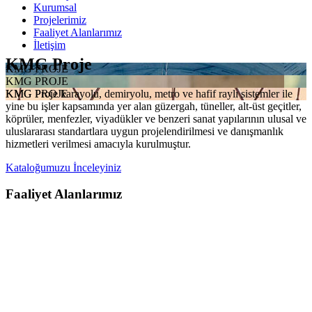
Kurumsal
Projelerimiz
Faaliyet Alanlarımız
İletişim
KMG Proje
KMG PROJE
KMG PROJE
KMG Proje karayolu, demiryolu, metro ve hafif raylı sistemler ile
KMG PROJE
yine bu işler kapsamında yer alan güzergah, tüneller, alt-üst geçitler,
köprüler, menfezler, viyadükler ve benzeri sanat yapılarının ulusal ve
uluslararası standartlara uygun projelendirilmesi ve danışmanlık
hizmetleri verilmesi amacıyla kurulmuştur.
Kataloğumuzu İnceleyiniz
Faaliyet Alanlarımız