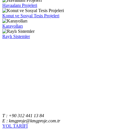
Havaalanı Projeleri
Konut ve Sosyal Tesis Projeleri
Karayolları
Raylı Sistemler
T : +90 312 441 13 84
E : kmgproje@kmgproje.com.tr
YOL TARİFİ