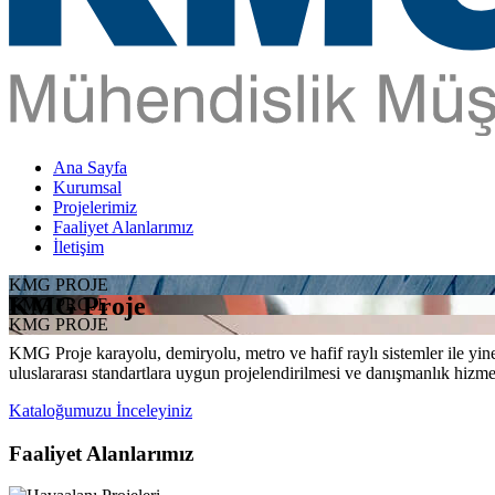
Ana Sayfa
Kurumsal
Projelerimiz
Faaliyet Alanlarımız
İletişim
KMG PROJE
KMG Proje
KMG PROJE
KMG PROJE
KMG Proje karayolu, demiryolu, metro ve hafif raylı sistemler ile yine 
uluslararası standartlara uygun projelendirilmesi ve danışmanlık hizme
Kataloğumuzu İnceleyiniz
Faaliyet Alanlarımız