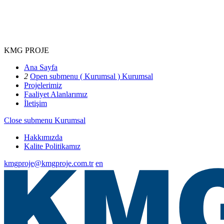
KMG PROJE
Ana Sayfa
2
Open submenu ( Kurumsal )
Kurumsal
Projelerimiz
Faaliyet Alanlarımız
İletişim
Close submenu
Kurumsal
Hakkımızda
Kalite Politikamız
kmgproje@kmgproje.com.tr
en