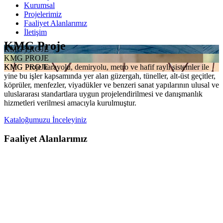
Kurumsal
Projelerimiz
Faaliyet Alanlarımız
İletişim
KMG Proje
KMG PROJE
KMG PROJE
KMG Proje karayolu, demiryolu, metro ve hafif raylı sistemler ile
KMG PROJE
yine bu işler kapsamında yer alan güzergah, tüneller, alt-üst geçitler,
köprüler, menfezler, viyadükler ve benzeri sanat yapılarının ulusal ve
uluslararası standartlara uygun projelendirilmesi ve danışmanlık
hizmetleri verilmesi amacıyla kurulmuştur.
Kataloğumuzu İnceleyiniz
Faaliyet Alanlarımız