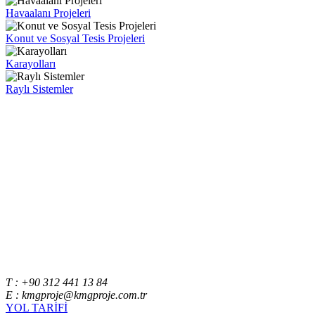
Havaalanı Projeleri
Konut ve Sosyal Tesis Projeleri
Karayolları
Raylı Sistemler
T : +90 312 441 13 84
E : kmgproje@kmgproje.com.tr
YOL TARİFİ