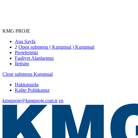
KMG PROJE
Ana Sayfa
2
Open submenu ( Kurumsal )
Kurumsal
Projelerimiz
Faaliyet Alanlarımız
İletişim
Close submenu
Kurumsal
Hakkımızda
Kalite Politikamız
kmgproje@kmgproje.com.tr
en