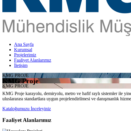
Ana Sayfa
Kurumsal
Projelerimiz
Faaliyet Alanlarımız
İletişim
KMG PROJE
KMG Proje
KMG PROJE
KMG PROJE
KMG Proje karayolu, demiryolu, metro ve hafif raylı sistemler ile yine 
uluslararası standartlara uygun projelendirilmesi ve danışmanlık hizme
Kataloğumuzu İnceleyiniz
Faaliyet Alanlarımız