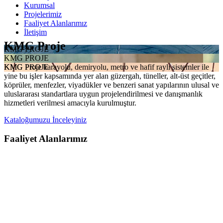
Kurumsal
Projelerimiz
Faaliyet Alanlarımız
İletişim
KMG Proje
KMG PROJE
KMG PROJE
KMG Proje karayolu, demiryolu, metro ve hafif raylı sistemler ile
KMG PROJE
yine bu işler kapsamında yer alan güzergah, tüneller, alt-üst geçitler,
köprüler, menfezler, viyadükler ve benzeri sanat yapılarının ulusal ve
uluslararası standartlara uygun projelendirilmesi ve danışmanlık
hizmetleri verilmesi amacıyla kurulmuştur.
Kataloğumuzu İnceleyiniz
Faaliyet Alanlarımız