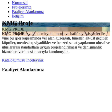
Kurumsal
Projelerimiz
Faaliyet Alanlarımız
İletişim
KMG Proje
KMG PROJE
KMG PROJE
KMG Proje karayolu, demiryolu, metro ve hafif raylı sistemler ile
KMG PROJE
yine bu işler kapsamında yer alan güzergah, tüneller, alt-üst geçitler,
köprüler, menfezler, viyadükler ve benzeri sanat yapılarının ulusal ve
uluslararası standartlara uygun projelendirilmesi ve danışmanlık
hizmetleri verilmesi amacıyla kurulmuştur.
Kataloğumuzu İnceleyiniz
Faaliyet Alanlarımız