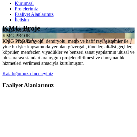
Kurumsal
Projelerimiz
Faaliyet Alanlarımız
İletişim
KMG Proje
KMG PROJE
KMG PROJE
KMG Proje karayolu, demiryolu, metro ve hafif raylı sistemler ile
KMG PROJE
yine bu işler kapsamında yer alan güzergah, tüneller, alt-üst geçitler,
köprüler, menfezler, viyadükler ve benzeri sanat yapılarının ulusal ve
uluslararası standartlara uygun projelendirilmesi ve danışmanlık
hizmetleri verilmesi amacıyla kurulmuştur.
Kataloğumuzu İnceleyiniz
Faaliyet Alanlarımız