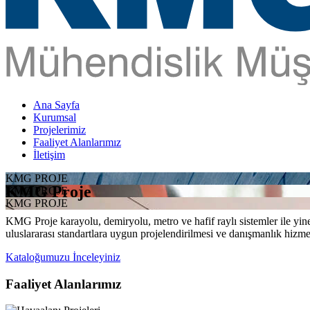
Ana Sayfa
Kurumsal
Projelerimiz
Faaliyet Alanlarımız
İletişim
KMG PROJE
KMG Proje
KMG PROJE
KMG PROJE
KMG Proje karayolu, demiryolu, metro ve hafif raylı sistemler ile yine 
uluslararası standartlara uygun projelendirilmesi ve danışmanlık hizme
Kataloğumuzu İnceleyiniz
Faaliyet Alanlarımız