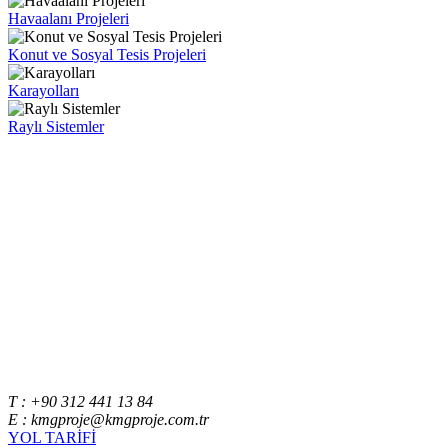
Havaalanı Projeleri
Konut ve Sosyal Tesis Projeleri
Karayolları
Raylı Sistemler
T : +90 312 441 13 84
E : kmgproje@kmgproje.com.tr
YOL TARİFİ