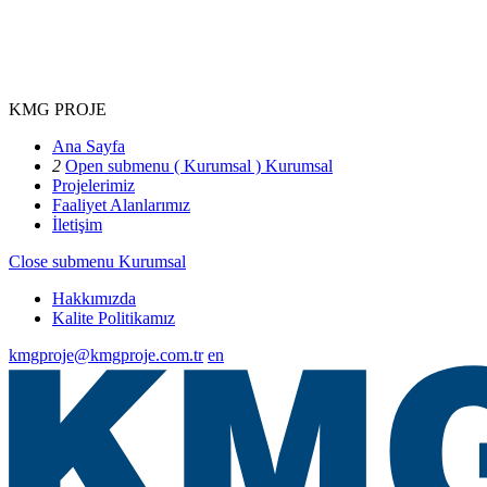
KMG PROJE
Ana Sayfa
2
Open submenu ( Kurumsal )
Kurumsal
Projelerimiz
Faaliyet Alanlarımız
İletişim
Close submenu
Kurumsal
Hakkımızda
Kalite Politikamız
kmgproje@kmgproje.com.tr
en